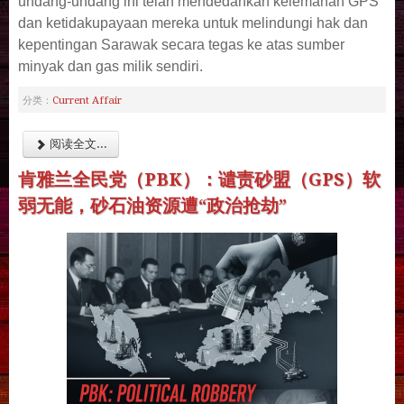
undang-undang ini telah mendedahkan kelemahan GPS
dan ketidakupayaan mereka untuk melindungi hak dan
kepentingan Sarawak secara tegas ke atas sumber
minyak dan gas milik sendiri.
Current Affair
分类：
阅读全文...
肯雅兰全民党（PBK）：谴责砂盟（GPS）软
弱无能，砂石油资源遭“政治抢劫”