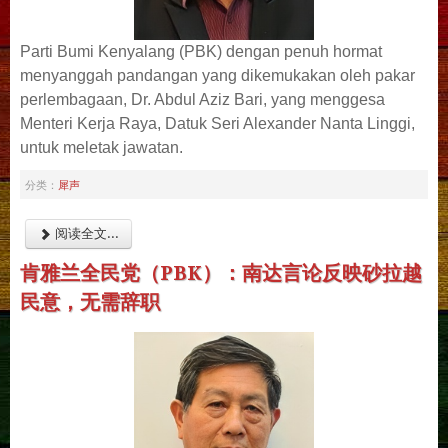
Parti Bumi Kenyalang (PBK) dengan penuh hormat
menyanggah pandangan yang dikemukakan oleh pakar
perlembagaan, Dr. Abdul Aziz Bari, yang menggesa
Menteri Kerja Raya, Datuk Seri Alexander Nanta Linggi,
untuk meletak jawatan.
犀声
分类：
阅读全文...
肯雅兰全民党（PBK）：南达言论反映砂拉越
民意，无需辞职