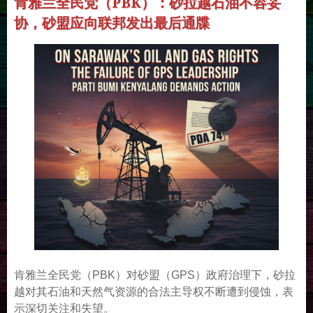
肯雅兰全民党（PBK）：砂拉越石油不容妥
协，砂盟应向联邦发出最后通牒
肯雅兰全民党（PBK）对砂盟（GPS）政府治理下，砂拉
越对其石油和天然气资源的合法主导权不断遭到侵蚀，表
示深切关注和失望。