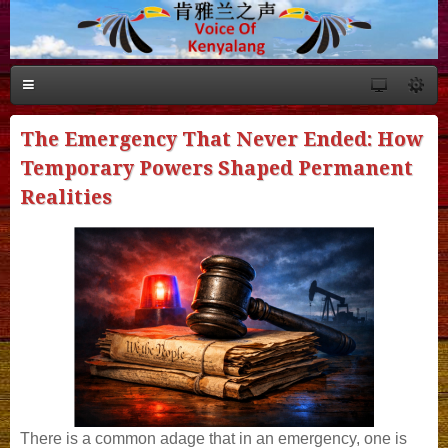
The Emergency That Never Ended: How
Temporary Powers Shaped Permanent
Realities
There is a common adage that in an emergency, one is