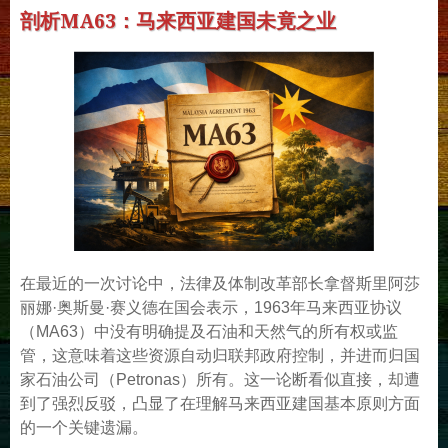
剖析MA63：马来西亚建国未竟之业
在最近的一次讨论中，法律及体制改革部长拿督斯里阿莎
丽娜·奥斯曼·赛义德在国会表示，1963年马来西亚协议
（MA63）中没有明确提及石油和天然气的所有权或监
管，这意味着这些资源自动归联邦政府控制，并进而归国
家石油公司（Petronas）所有。这一论断看似直接，却遭
到了强烈反驳，凸显了在理解马来西亚建国基本原则方面
的一个关键遗漏。