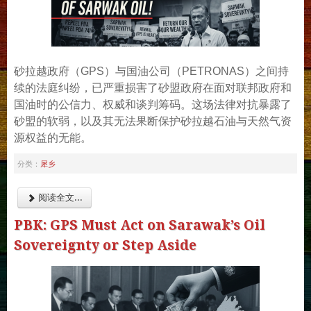
砂拉越政府（GPS）与国油公司（PETRONAS）之间持
续的法庭纠纷，已严重损害了砂盟政府在面对联邦政府和
国油时的公信力、权威和谈判筹码。这场法律对抗暴露了
砂盟的软弱，以及其无法果断保护砂拉越石油与天然气资
源权益的无能。
犀乡
分类：
阅读全文...
PBK: GPS Must Act on Sarawak’s Oil
Sovereignty or Step Aside