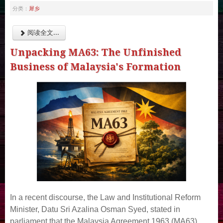
犀乡
分类：
阅读全文...
Unpacking MA63: The Unfinished
Business of Malaysia's Formation
In a recent discourse, the Law and Institutional Reform
Minister, Datu Sri Azalina Osman Syed, stated in
parliament that the Malaysia Agreement 1963 (MA63)