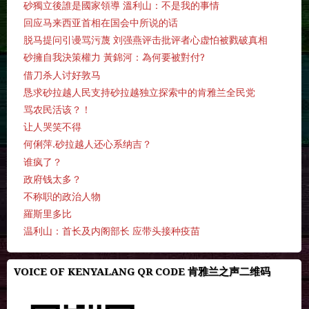
砂獨立後誰是國家領導 溫利山：不是我的事情
回应马来西亚首相在国会中所说的话
脱马提问引谩骂污蔑 刘强燕评击批评者心虚怕被戮破真相
砂擁自我決策權力 黃錦河：為何要被對付?
借刀杀人讨好敦马
恳求砂拉越人民支持砂拉越独立探索中的肯雅兰全民党
骂农民活该？！
让人哭笑不得
何俐萍.砂拉越人还心系纳吉？
谁疯了？
政府钱太多？
不称职的政治人物
羅斯里多比
温利山：首长及内阁部长 应带头接种疫苗
VOICE OF KENYALANG QR CODE 肯雅兰之声二维码