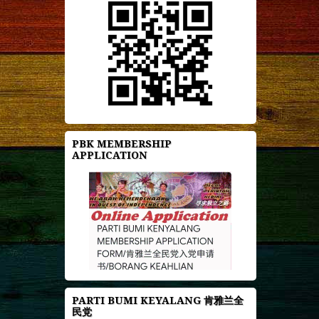
PBK MEMBERSHIP
APPLICATION
PARTI BUMI KEYALANG 肯雅兰全
民党