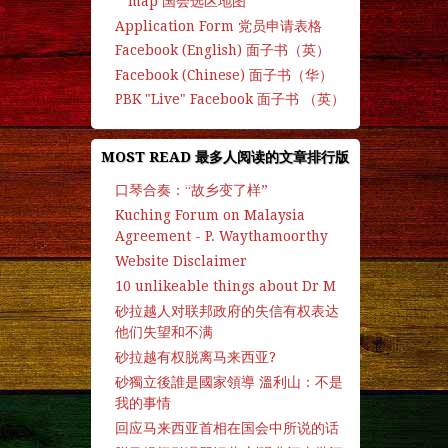
map 国会选区地图
Application Form 党员申请表格
Facebook (English) 面子书（英）
Facebook (Chinese) 面子书（华）
PBK "Live" Facebook 面子书 （英）
MOST READ 最多人阅读的文章排行版
口琴合奏：“故乡变了样”
Kuching Forum on Malaysia
Agreement - P. Waythamoorthy
Website Disclaimer
10 unlikeable things about Dr M
砂拉越人对联邦政府的失信有权表达
他们失望和不满
砂拉越有权脱离马来西亚?
砂獨立後誰是國家領導 溫利山：不是
我的事情
回应马来西亚首相在国会中所说的话