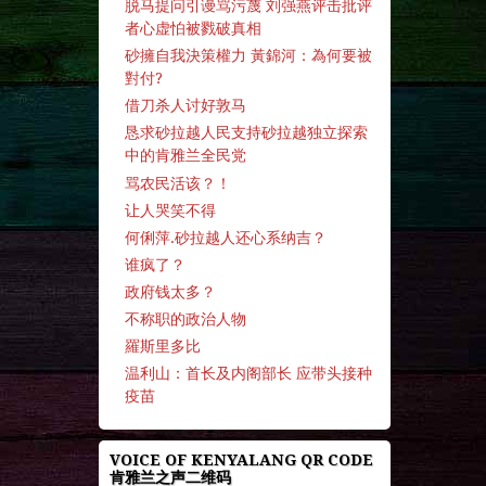
脱马提问引谩骂污蔑 刘强燕评击批评
者心虚怕被戮破真相
砂擁自我決策權力 黃錦河：為何要被
對付?
借刀杀人讨好敦马
恳求砂拉越人民支持砂拉越独立探索
中的肯雅兰全民党
骂农民活该？！
让人哭笑不得
何俐萍.砂拉越人还心系纳吉？
谁疯了？
政府钱太多？
不称职的政治人物
羅斯里多比
温利山：首长及内阁部长 应带头接种
疫苗
VOICE OF KENYALANG QR CODE
肯雅兰之声二维码