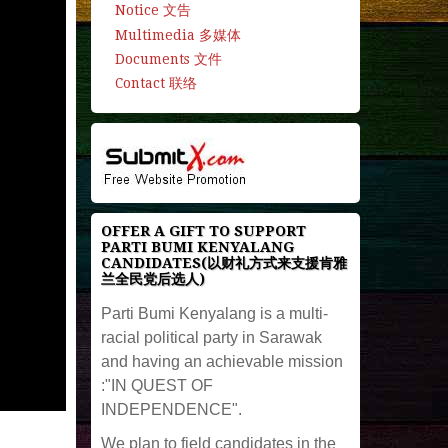
Notice 文告
Multimedia 多媒体
Documents 文件
Contact 联络
OFFER A GIFT TO SUPPORT
PARTI BUMI KENYALANG
CANDIDATES(以财礼方式来支援肯雅
兰全民党后选人)
Parti Bumi Kenyalang is a multi-
racial political party in Sarawak
and having an achievable mission
:"IN QUEST OF
INDEPENDENCE".
We plan to field candidates in the