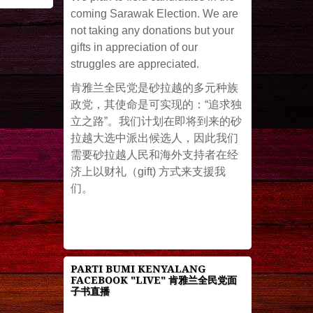
coming Sarawak Election. We are
not taking any donations but your
gifts in appreciation of our
struggles are appreciated.
肯雅兰全民党是砂拉越的多元种族
政党，其使命是可实现的：“追求独
立之路”。我们计划在即将到来的砂
拉越大选中派出候选人，因此我们
需要砂拉越人民和海外支持者在经
济上以财礼（gift) 方式来支援我
们。
PARTI BUMI KENYALANG
FACEBOOK "LIVE" 肯雅兰全民党面
子书直播