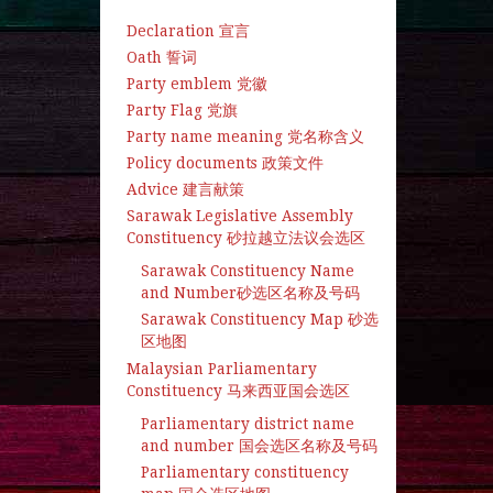
Declaration 宣言
Oath 誓词
Party emblem 党徽
Party Flag 党旗
Party name meaning 党名称含义
Policy documents 政策文件
Advice 建言献策
Sarawak Legislative Assembly
Constituency 砂拉越立法议会选区
Sarawak Constituency Name
and Number砂选区名称及号码
Sarawak Constituency Map 砂选
区地图
Malaysian Parliamentary
Constituency 马来西亚国会选区
Parliamentary district name
and number 国会选区名称及号码
Parliamentary constituency