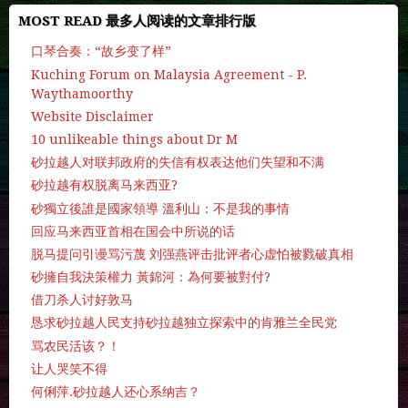
MOST READ 最多人阅读的文章排行版
口琴合奏：“故乡变了样”
Kuching Forum on Malaysia Agreement - P.
Waythamoorthy
Website Disclaimer
10 unlikeable things about Dr M
砂拉越人对联邦政府的失信有权表达他们失望和不满
砂拉越有权脱离马来西亚?
砂獨立後誰是國家領導 溫利山：不是我的事情
回应马来西亚首相在国会中所说的话
脱马提问引谩骂污蔑 刘强燕评击批评者心虚怕被戮破真相
砂擁自我決策權力 黃錦河：為何要被對付?
借刀杀人讨好敦马
恳求砂拉越人民支持砂拉越独立探索中的肯雅兰全民党
骂农民活该？！
让人哭笑不得
何俐萍.砂拉越人还心系纳吉？