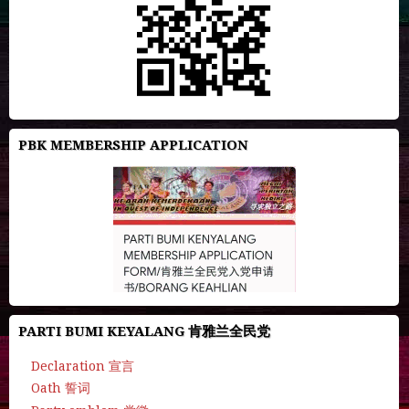
PBK MEMBERSHIP APPLICATION
PARTI BUMI KEYALANG 肯雅兰全民党
Declaration 宣言
Oath 誓词