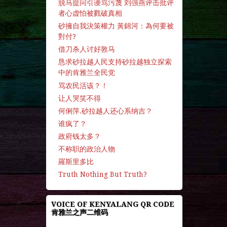
脱马提问引谩骂污蔑 刘强燕评击批评
者心虚怕被戮破真相
砂擁自我決策權力 黃錦河：為何要被
對付?
借刀杀人讨好敦马
恳求砂拉越人民支持砂拉越独立探索
中的肯雅兰全民党
骂农民活该？！
让人哭笑不得
何俐萍.砂拉越人还心系纳吉？
谁疯了？
政府钱太多？
不称职的政治人物
羅斯里多比
Truth Nothing But Truth?
VOICE OF KENYALANG QR CODE
肯雅兰之声二维码