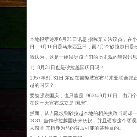
本地报章诗巫6月21日讯息 指称某立法议员，在
日，9月16日是马来西亚日，而7月22砂拉越日
我认为，这是一组误导孩子们的历史观的错误讯
1）8月31日也是砂拉越国庆日吗？
1957年8月31日 东姑在吉隆坡宣布马来亚联合邦
越的国庆？
要勉强说国庆，也只能是1963年9月16日，由四个
在这一天宣布成立是“国庆”。
然而，从吉隆坡到砂拉越本地的相关执政当局却
“8.31” 当作砂拉越国庆来庆祝，并且硬塞这
人感觉 其指鹿为马的背后可能的某种目的。