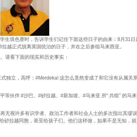
小学生填色赛时，告诉学生们记住下面这些日子的由来：8月31日
是砂拉越正式脱离英国统治的日子，并在之后参组马来西亚。
息。请看下面的现实和历史事实：
正式独立，高呼：#Merdeka! 这怎么竟然变成了和它没有从属关
平等伙伴 #沙巴、#砂拉越、#新加坡、#马来亚 所“ 共组" 的马
一再无视许多有识学者、政治工作者和社会人士的多次指出其缪
个缪误给砂拉越同胞，甚至给孩子们。他们这样做，如果不是无知，