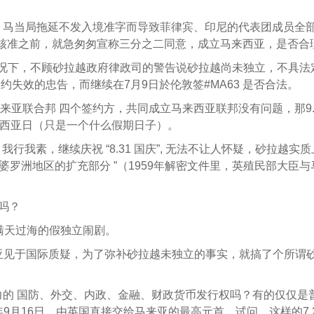
（英、马当局拖延不发入境准字而导致菲律宾、印尼的代表团成员全
核准之前，就急匆匆宣称三分之二同意，成立马来西亚，是否合
的情况下，不顾砂拉越政府律政司的警告说砂拉越尚未独立，不具法
失效的忠告，而继续在7月9日於伦敦签#MA63 是否合法。
马来亚联合邦 四个签约方，共同成立马来西亚联邦没有问题，那9.1
来西亚日（只是一个什么假期日子）。
行我素，继续庆祝 “8.31 国庆”, 无法不让人怀疑，砂拉越实
婆罗洲地区的扩充部分 ”（1959年解密文件里，英殖民部大臣
子吗？
一场瞒天过海的假独立闹剧。
和马来亚见于国际质疑，为了弥补砂拉越未独立的事实，就搞了个所谓
家权力的 国防、外交、内政、金融、财政货币发行权吗？有的仅仅是
9月16日，由英国直接交给马来亚的最高元首。试问，这样的7.