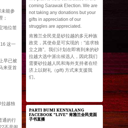
coming Sarawak Election. We are
部未能参
not taking any donations but your
理；
gifts in appreciation of our
struggles are appreciated.
定地位签
肯雅兰全民党是砂拉越的多元种族
政党，其使命是可实现的：“追求独
6 这一
立之路”。我们计划在即将到来的砂
拉越大选中派出候选人，因此我们
质上早已被
需要砂拉越人民和海外支持者在经
与马来亚首
济上以财礼（gift) 方式来支援我
们。
砂拉越独
PARTI BUMI KENYALANG
FACEBOOK "LIVE" 肯雅兰全民党面
子书直播
普通的行
22不是闹