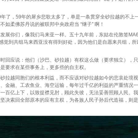
9年了，59年的犀乡悲歌太多了，单是一条贯穿全砂拉越的不上
如柔佛苏丹说的被联邦中央政府当 “继子” 啊！
发展你们，像我们马来亚一样。五十九年前，东姑在伦敦签MA6
们感觉到共组马来西亚没有得到好处，因为他们是自愿来共组，所
问时回应说：他们（沙巴、砂拉越）有权这么做（要求独立），
只是要求在某些事务上，更多些的自主权。
全砂拉越同胞们的根本利益，而不应该对砂拉越如今的悲哀处境
贸、金融、工农鱼业、海空运输，每年过千亿的利益的严重情况
有一百亿上下，以致捉襟见肘，顾此失彼，无法妥善照顾人民。
和坚决索回全部原本的应有主权，为各族人民子孙后代造福，则