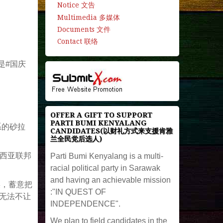
Notice 文告
Multimedia 多媒体
Documents 文件
Contact 联络
是#国庆
OFFER A GIFT TO SUPPORT
PARTI BUMI KENYALANG
系的砂拉
CANDIDATES(以财礼方式来支援肯雅
兰全民党后选人)
来西亚联邦
Parti Bumi Kenyalang is a multi-
racial political party in Sarawak
and having an achievable mission
误，蓄意把
:"IN QUEST OF
就无法不让
INDEPENDENCE".
We plan to field candidates in the