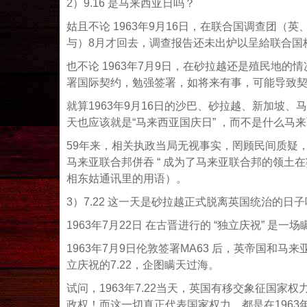
2）9.16 是马来西亚日吗？
姑且不论 1963年9月16日，在联合国调查团
与）8月才回去，调查报告还未出炉以呈給联合国
也不论 1963年7月9日，在砂拉越还是殖民地
署国际契约，勉强签署，如将来有事，可能导致契约
就算1963年9月16日的沙巴、砂拉越、新加坡、
天也应该就是“马来西亚国庆日” ，而不是什么马
59年来，相关执政当局无视事实，罔顾民间质疑，我
马来亚联合邦併吞 “ 成为了马来亚联合邦的领土在
相东姑通讯里的用语）。
3）7.22 这一天是砂拉越正式脱离英国统治的日
1963年7月22日 在古晋进行的 “独立庆祝” 是
1963年7月9日伦敦签署MA63 后，英帝国
立庆祝的7.22，企图瞒天过海。
试问，1963年7.22当天，英国有移交象征国
政权！而这一切真正代表国家权力，都是在1963年