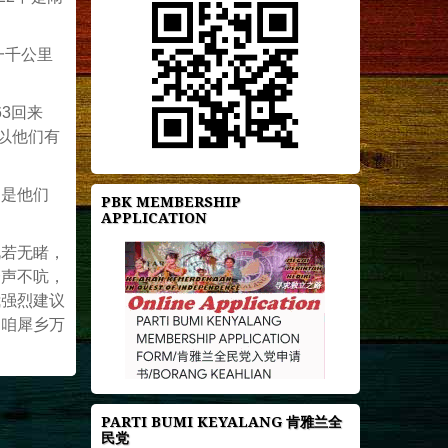
一千公里
3回来
以他们有
只是他们
PBK MEMBERSHIP
APPLICATION
视若无睹，
一声不吭，
我强烈建议
是咱犀乡万
PARTI BUMI KEYALANG 肯雅兰全
民党