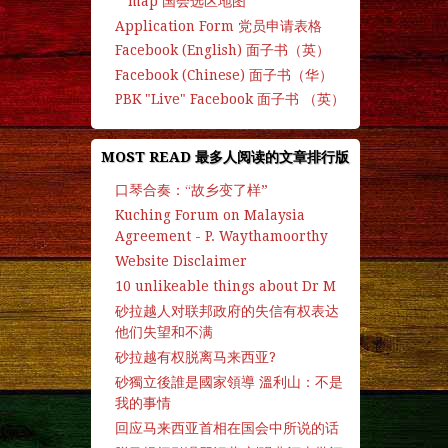
map 国会选区地图
Application Form 党员申请表格
Facebook (English) 面子书（英）
Facebook (Chinese) 面子书（华）
PBK "Live" Facebook 面子书 （英）
MOST READ 最多人阅读的文章排行版
口琴合奏：“故乡变了样”
Kuching Forum on Malaysia
Agreement - P. Waythamoorthy
Website Disclaimer
10 unlikeable things about Dr M
砂拉越人对联邦政府的失信有权表达
他们失望和不满
砂拉越有权脱离马来西亚?
砂獨立後誰是國家領導 溫利山：不是
我的事情
回应马来西亚首相在国会中所说的话