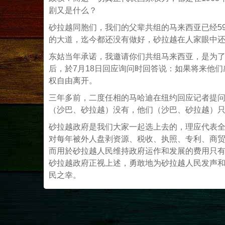
剧又是什么？
砂拉越同胞们，我们的父辈共组的马来西亚已经5
的大道，迄今都还没有做好，砂拉越在人家眼中还不
东姑当年承诺，我邀请你们共组马来西亚，是为了
后，於7月18日回应询问时回答说：如果将来他
权自由离开。
三年多前，二度任相的马哈迪在纽约回应记者提
（沙巴、砂拉越）没有，他们（沙巴、砂拉越）
砂拉越政府是我们大家一起选上去的，理应代表
对每年被外人盘剥资源、税收、执照、专利、商
而用於砂拉越人民维持政府运作和发展的费用只
砂拉越政府正视上述，勇敢地为砂拉越人民发声
民之幸。