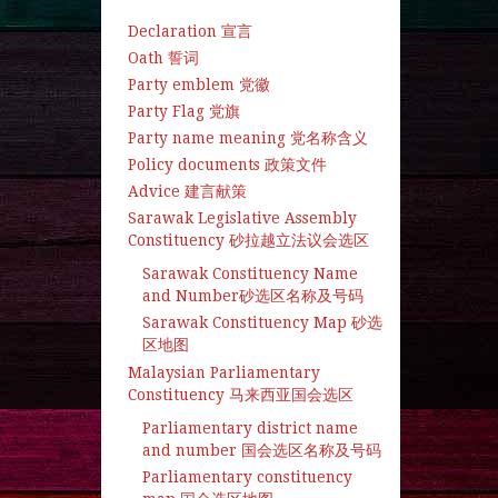
Declaration 宣言
Oath 誓词
Party emblem 党徽
Party Flag 党旗
Party name meaning 党名称含义
Policy documents 政策文件
Advice 建言献策
Sarawak Legislative Assembly
Constituency 砂拉越立法议会选区
Sarawak Constituency Name
and Number砂选区名称及号码
Sarawak Constituency Map 砂选
区地图
Malaysian Parliamentary
Constituency 马来西亚国会选区
Parliamentary district name
and number 国会选区名称及号码
Parliamentary constituency