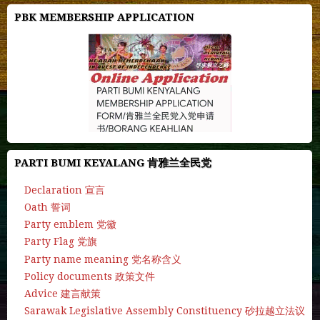
PBK MEMBERSHIP APPLICATION
PARTI BUMI KEYALANG 肯雅兰全民党
Declaration 宣言
Oath 誓词
Party emblem 党徽
Party Flag 党旗
Party name meaning 党名称含义
Policy documents 政策文件
Advice 建言献策
Sarawak Legislative Assembly Constituency 砂拉越立法议