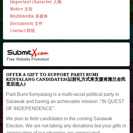
Important character 人物
Notice 文告
Multimedia 多媒体
Documents 文件
Contact 联络
OFFER A GIFT TO SUPPORT PARTI BUMI
KENYALANG CANDIDATES(以财礼方式来支援肯雅兰全民
党后选人)
Parti Bumi Kenyalang is a multi-racial political party in
Sarawak and having an achievable mission :"IN QUEST
OF INDEPENDENCE".
We plan to field candidates in the coming Sarawak
Election. We are not taking any donations but your gifts in
appreciation of our struggles are appreciated.