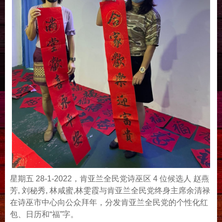
星期五 28-1-2022，肯亚兰全民党诗巫区 4 位候选人 赵燕
芳, 刘秘秀, 林咸蜜,林雯霞与肯亚兰全民党终身主席余清禄
在诗巫市中心向公众拜年，分发肯亚兰全民党的个性化红
包、日历和“福”字。