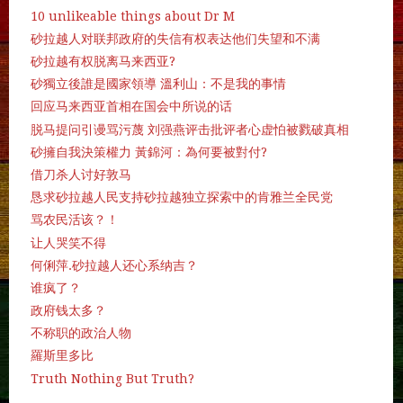
10 unlikeable things about Dr M
砂拉越人对联邦政府的失信有权表达他们失望和不满
砂拉越有权脱离马来西亚?
砂獨立後誰是國家領導 溫利山：不是我的事情
回应马来西亚首相在国会中所说的话
脱马提问引谩骂污蔑 刘强燕评击批评者心虚怕被戮破真相
砂擁自我決策權力 黃錦河：為何要被對付?
借刀杀人讨好敦马
恳求砂拉越人民支持砂拉越独立探索中的肯雅兰全民党
骂农民活该？！
让人哭笑不得
何俐萍.砂拉越人还心系纳吉？
谁疯了？
政府钱太多？
不称职的政治人物
羅斯里多比
Truth Nothing But Truth?