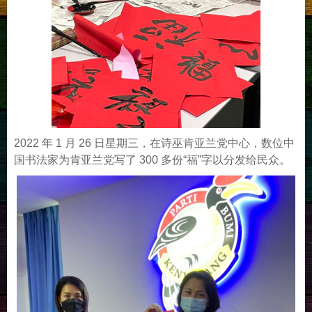
2022 年 1 月 26 日星期三，在诗巫肯亚兰党中心，数位中
国书法家为肯亚兰党写了 300 多份“福”字以分发给民众。