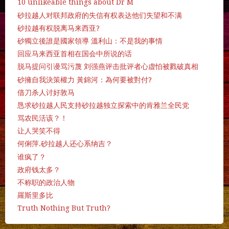
10 unlikeable things about Dr M
砂拉越人对联邦政府的失信有权表达他们失望和不满
砂拉越有权脱离马来西亚?
砂獨立後誰是國家領導 溫利山：不是我的事情
回应马来西亚首相在国会中所说的话
脱马提问引谩骂污蔑 刘强燕评击批评者心虚怕被戮破真相
砂擁自我決策權力 黃錦河：為何要被對付?
借刀杀人讨好敦马
恳求砂拉越人民支持砂拉越独立探索中的肯雅兰全民党
骂农民活该？！
让人哭笑不得
何俐萍.砂拉越人还心系纳吉？
谁疯了？
政府钱太多？
不称职的政治人物
羅斯里多比
Truth Nothing But Truth?