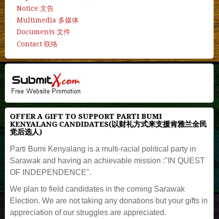
Notice 文告
Multimedia 多媒体
Documents 文件
Contact 联络
OFFER A GIFT TO SUPPORT PARTI BUMI
KENYALANG CANDIDATES(以财礼方式来支援肯雅兰全民
党后选人)
Parti Bumi Kenyalang is a multi-racial political party in
Sarawak and having an achievable mission :"IN QUEST
OF INDEPENDENCE".
We plan to field candidates in the coming Sarawak
Election. We are not taking any donations but your gifts in
appreciation of our struggles are appreciated.