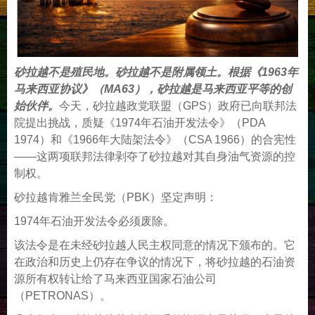
砂拉越不是殖民地。砂拉越不是附属领土。根据《1963年
马来西亚协议》（MA63），砂拉越是马来西亚平等的创
始伙伴。
今天，砂拉越政党联盟（GPS）政府已向联邦法
院提出挑战，质疑《1974年石油开发法令》（PDA
1974）和《1966年大陆架法令》（CSA 1966）的合宪性
——这两项联邦法律剥夺了砂拉越对其自身油气资源的控
制权。
砂拉越肯雅兰全民党（PBK）坚定声明：
1974年石油开发法令必须废除。
该法令是在未经砂拉越人民主权同意的情况下颁布的。它
在政治和历史上仍存在争议的情况下，将砂拉越的石油资
源所有权转让给了马来西亚国家石油公司
（PETRONAS）。