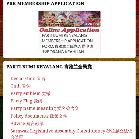
PBK MEMBERSHIP APPLICATION
PARTI BUMI KEYALANG 肯雅兰全民党
Declaration 宣言
Oath 誓词
Party emblem 党徽
Party Flag 党旗
Party name meaning 党名称含义
Policy documents 政策文件
Advice 建言献策
Sarawak Legislative Assembly Constituency 砂拉越立法议
会选区