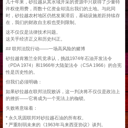
几十年来，砂拉越从其水域开采的资源中只获得了少量特
许权使用费，而数十亿资金却流出我们的土地。与此同
时，砂拉越农村地区仍然发展滞后，基础设施差距持续存
在，我们的财政自主权也受到限制。
这不仅仅是法律技术问题。
这关乎经济正义和历史纠正。
## 联邦法院行动——一场高风险的赌博
砂拉越肯雅兰全民党承认，挑战1974年石油开发法令
（PDA 1974）和1966年大陆架法令（CSA 1966）的合宪
性是历史性的。
但我们必须明确：
如果砂拉越在联邦法院败诉，这一判决将不仅仅是政治上
的挫折——它将成为一个宪法上的枷锁。
失败将意味着：
* 永久巩固联邦对砂拉越石油的所有权。
* 严重削弱未来的《1963年马来西亚协议》谈判。