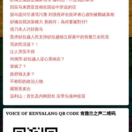
回应马来西亚首相在国会中所说的话
脱马提问引谩骂污蔑 刘强燕评击批评者心虚怕被戮破真相
砂擁自我決策權力 黃錦河：為何要被對付?
借刀杀人讨好敦马
恳求砂拉越人民支持砂拉越独立探索中的肯雅兰全民党
骂农民活该？！
让人哭笑不得
何俐萍.砂拉越人还心系纳吉？
谁疯了？
政府钱太多？
不称职的政治人物
羅斯里多比
温利山：首长及内阁部长 应带头接种疫苗
VOICE OF KENYALANG QR CODE 肯雅兰之声二维码