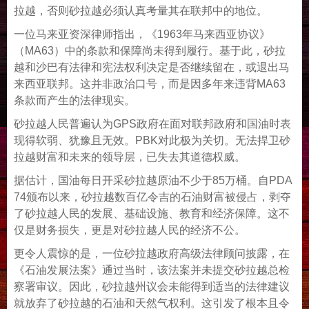
拉越，否则砂拉越必须认真考量其在联邦中的地位。
一位马来亚资深律师指出，《1963年马来西亚协议》
（MA63）中的条款和保障尚未得到履行。基于此，砂拉
越和沙巴有法律和宪法权利决定是否继续留在，或退出马
来西亚联邦。这并非政治口号，而是因多年来违背MA63
条款而产生的法律现实。
砂拉越人民普遍认为GPS政府在面对联邦政府和国油时表
现得软弱、犹豫且无效。PBK对此极为关切。无法捍卫砂
拉越财富和未来的领导层，已失去其道德权威。
据估计，国油每日开采砂拉越原油不少于85万桶。自PDA
74颁布以来，砂拉越数百亿令吉的石油财富被侵占，剥夺
了砂拉越人民的发展、基础设施、教育和经济保障。这不
仅是财务损失，更是对砂拉越人民的经济不公。
更令人震惊的是，一位砂拉越政府高级法律顾问披露，在
《石油发展法案》通过当时，该法案并未提交砂拉越总检
察署审议。因此，砂拉越州议会未能得到适当的法律建议
就放弃了砂拉越的石油和天然气权利。这引发了根本且令