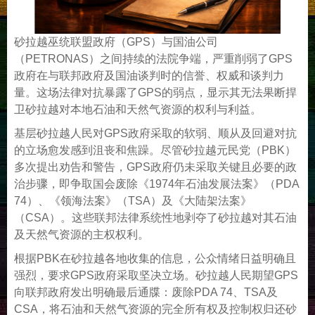
砂拉越巫统联盟政府（GPS）与国油公司
（PETRONAS）之间持续的法院争端，严重削弱了GPS
政府在与联邦政府及国油谈判时的信誉、权威和谈判力
量。这场法律对抗暴露了GPS的弱点，显示其无法果断捍
卫砂拉越对本地石油和天然气资源的权利与利益。
基层砂拉越人民对GPS政府采取的软弱、顺从及回避对抗
的立场愈发感到沮丧和焦躁。尽管砂拉越元民党（PBK）
多次提出劝告和警告，GPS政府仍未采取关键且必要的政
治步骤，即争取国会废除《1974年石油发展法案》（PDA
74）、《领海法案》（TSA）及《大陆架法案》
（CSA）。这些联邦法律系统性地剥夺了砂拉越对其石油
及天然气资源的主权权利。
根据PBK在砂拉越各地收集的信息，公众情绪日益明确且
强烈，要求GPS政府采取坚决立场。砂拉越人民期望GPS
向联邦政府发出明确最后通牒：废除PDA 74、TSA及
CSA，将石油和天然气资源的完全所有权及控制权归还砂