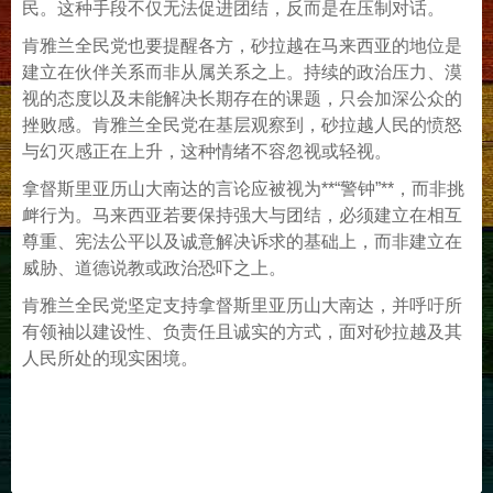
民。这种手段不仅无法促进团结，反而是在压制对话。
肯雅兰全民党也要提醒各方，砂拉越在马来西亚的地位是
建立在伙伴关系而非从属关系之上。持续的政治压力、漠
视的态度以及未能解决长期存在的课题，只会加深公众的
挫败感。肯雅兰全民党在基层观察到，砂拉越人民的愤怒
与幻灭感正在上升，这种情绪不容忽视或轻视。
拿督斯里亚历山大南达的言论应被视为**“警钟”**，而非挑
衅行为。马来西亚若要保持强大与团结，必须建立在相互
尊重、宪法公平以及诚意解决诉求的基础上，而非建立在
威胁、道德说教或政治恐吓之上。
肯雅兰全民党坚定支持拿督斯里亚历山大南达，并呼吁所
有领袖以建设性、负责任且诚实的方式，面对砂拉越及其
人民所处的现实困境。
#pbk #ma63 #petros #pentronas #pda74 #TSA2012
#sarawak #sibu #kuching #bintulu #miri #sabah #oil #gas
#repeal