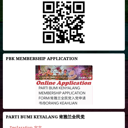
PBK MEMBERSHIP APPLICATION
PARTI BUMI KEYALANG 肯雅兰全民党
Declaration 宣言