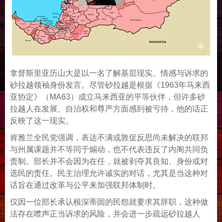
拿督斯里亚历山大是以一名了解基层现实、情感与诉求的
砂拉越领袖身份发言。尽管砂拉越是根据《1963年马来西
亚协定》（MA63）成立马来西亚的平等伙伴，但许多砂
拉越人在发展、自治权和尊严方面感到被亏待，他的话正
反映了这一现实。
肯雅兰全民党强调，表达不满或敦促反思尚未解决的联邦
与州属课题并不等同于煽动，也不代表违反了内阁共同负
责制。部长并不会因为在任，就被剥夺其良知、身份或对
选民的责任。民主治理允许诚实的对话，尤其是当这种对
话旨在通过改革与公平来加强联邦体制时。
仅因一位部长承认根深蒂固的民怨就要求其辞职，这种做
法存在噤声正当诉求的风险，并会进一步疏远砂拉越人