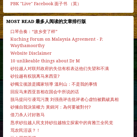
PBK "Live" Facebook 面子书 （英）
MOST READ 最多人阅读的文章排行版
口琴合奏：“故乡变了样”
Kuching Forum on Malaysia Agreement - P.
Waythamoorthy
Website Disclaimer
10 unlikeable things about Dr M
砂拉越人对联邦政府的失信有权表达他们失望和不满
砂拉越有权脱离马来西亚?
砂獨立後誰是國家領導 溫利山：不是我的事情
回应马来西亚首相在国会中所说的话
脱马提问引谩骂污蔑 刘强燕评击批评者心虚怕被戮破真相
砂擁自我決策權力 黃錦河：為何要被對付?
借刀杀人讨好敦马
恳求砂拉越人民支持砂拉越独立探索中的肯雅兰全民党
骂农民活该？！