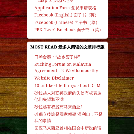
map 国会选区地图
Application Form 党员申请表格
Facebook (English) 面子书（英）
Facebook (Chinese) 面子书（华）
PBK "Live" Facebook 面子书 （英）
MOST READ 最多人阅读的文章排行版
口琴合奏：“故乡变了样”
Kuching Forum on Malaysia
Agreement - P. Waythamoorthy
Website Disclaimer
10 unlikeable things about Dr M
砂拉越人对联邦政府的失信有权表达
他们失望和不满
砂拉越有权脱离马来西亚?
砂獨立後誰是國家領導 溫利山：不是
我的事情
回应马来西亚首相在国会中所说的话