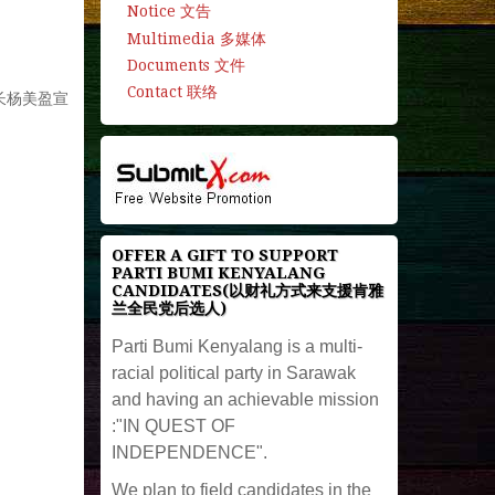
Notice 文告
Multimedia 多媒体
Documents 文件
Contact 联络
长杨美盈宣
OFFER A GIFT TO SUPPORT
PARTI BUMI KENYALANG
CANDIDATES(以财礼方式来支援肯雅
兰全民党后选人)
Parti Bumi Kenyalang is a multi-
racial political party in Sarawak
and having an achievable mission
:"IN QUEST OF
INDEPENDENCE".
We plan to field candidates in the