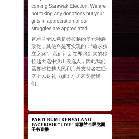
coming Sarawak Election. We are
not taking any donations but your
gifts in appreciation of our
struggles are appreciated.
肯雅兰全民党是砂拉越的多元种族
政党，其使命是可实现的：“追求独
立之路”。我们计划在即将到来的砂
拉越大选中派出候选人，因此我们
需要砂拉越人民和海外支持者在经
济上以财礼（gift) 方式来支援我
们。
PARTI BUMI KENYALANG
FACEBOOK "LIVE" 肯雅兰全民党面
子书直播