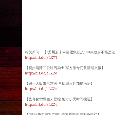
相关新闻：【"柔州府未申请紧急状态" 中央政府不能违
http://bit.do/eLZYT
【初步清除二公吨污染土 军方派专门队清理支援】
http://bit.do/eLZZd
【逾千人吸毒气求医 八病患入住加护病房】
http://bit.do/eLZZn
【丢弃化学嫌犯未提控 检方仍需时间搜证】
http://bit.do/eLZZu
【"清洁费高闲置不理" 魏家祥轰柔府不负责任】