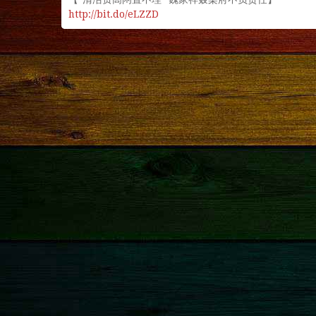
http://bit.do/eLZZD