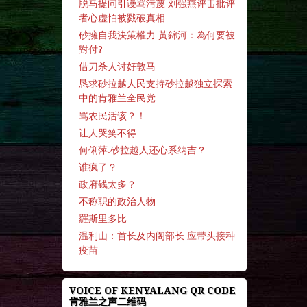
脱马提问引谩骂污蔑 刘强燕评击批评
者心虚怕被戮破真相
砂擁自我決策權力 黃錦河：為何要被
對付?
借刀杀人讨好敦马
恳求砂拉越人民支持砂拉越独立探索
中的肯雅兰全民党
骂农民活该？！
让人哭笑不得
何俐萍.砂拉越人还心系纳吉？
谁疯了？
政府钱太多？
不称职的政治人物
羅斯里多比
温利山：首长及内阁部长 应带头接种
疫苗
VOICE OF KENYALANG QR CODE
肯雅兰之声二维码