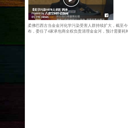
柔佛巴西古当金金河化学污染受害人群持续扩大，截至今晚
布，委任了4家承包商全权负责清理金金河，预计需要耗