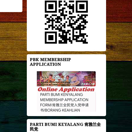
PBK MEMBERSHIP
APPLICATION
PARTI BUMI KEYALANG 肯雅兰全
民党