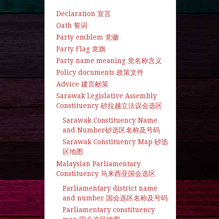
Declaration 宣言
Oath 誓词
Party emblem 党徽
Party Flag 党旗
Party name meaning 党名称含义
Policy documents 政策文件
Advice 建言献策
Sarawak Legislative Assembly
Constituency 砂拉越立法议会选区
Sarawak Constituency Name
and Number砂选区名称及号码
Sarawak Constituency Map 砂选
区地图
Malaysian Parliamentary
Constituency 马来西亚国会选区
Parliamentary district name
and number 国会选区名称及号码
Parliamentary constituency