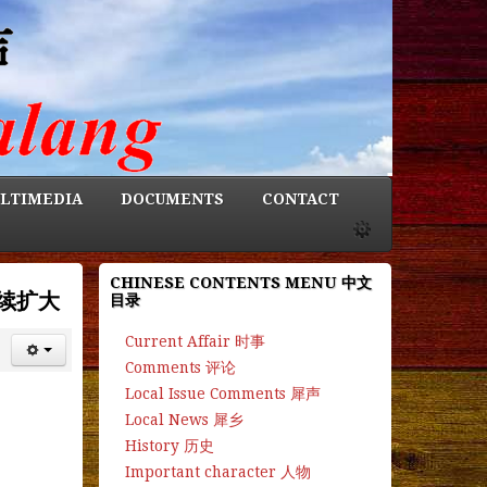
LTIMEDIA
DOCUMENTS
CONTACT
CHINESE CONTENTS MENU 中文
续扩大
目录
Current Affair 时事
Comments 评论
Local Issue Comments 犀声
Local News 犀乡
History 历史
Important character 人物