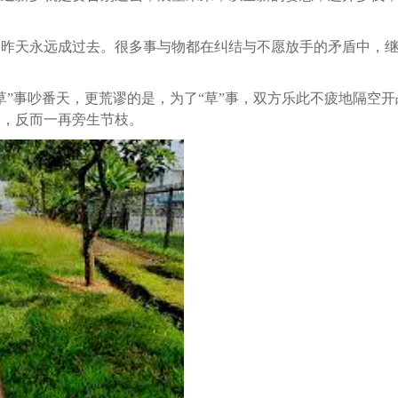
，昨天永远成过去。很多事与物都在纠结与不愿放手的矛盾中，
草”事吵番天，更荒谬的是，为了“草”事，双方乐此不疲地隔空
迹象，反而一再旁生节枝。