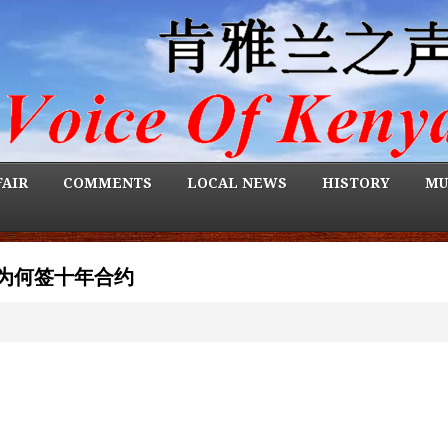
FAIR
COMMENTS
LOCAL NEWS
HISTORY
MU
为何签十年合约