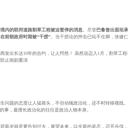
砂境内的联邦道路割草工程被迫暂停的消息
。尽管
巴鲁曾出面坦
在前朝政府时期被“干捞”
。当干捞论的抨击已站不住脚，张健
商发出长达10年的合约，让人愕然！ 虽然说迈入1月，割草工程
何防止闹剧重演
民生问题的态度让人猛摇头，不但动辄政治化，还不时转移视线
讽的事，最擅长政治化的往往是政治人物本身。
常勉励说迎新岁就是要告别过去，展望未来，以全新的姿态，迈开步伐