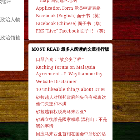
map 国会选区地图
你批评
Application Form 党员申请表格
Facebook (English) 面子书（英）
。政治人物
Facebook (Chinese) 面子书（华）
PBK "Live" Facebook 面子书 （英）
到政治领袖
MOST READ 最多人阅读的文章排行版
口琴合奏：“故乡变了样”
Kuching Forum on Malaysia
Agreement - P. Waythamoorthy
Website Disclaimer
10 unlikeable things about Dr M
砂拉越人对联邦政府的失信有权表达
他们失望和不满
砂拉越有权脱离马来西亚?
砂獨立後誰是國家領導 溫利山：不是
我的事情
回应马来西亚首相在国会中所说的话