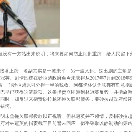
但没有一方站出来说明，将来要如何防止闹剧重演，给人民留下
又接著上演，名副其实是一波未平，另一波又起。这出剧的主角
英。剧情围绕在砂拉越政府至今未获得从2017年7月到2018年
2令吉，而砂拉越原可分得一半的税收。阿都卡林认为联邦有刻意拖
沙巴早已获得这笔款项。这番指责立即遭到林冠英反驳，并指旅
的同时，却反过来指责砂拉越还拖欠联邦债务，要砂拉越政府偿
人错愕。
声明未曾拖欠联邦拨款以正视听，但林冠英并不领情，反指砂拉
政府对林冠英的指责截至目前暂未回应，似乎采取以静制动的策