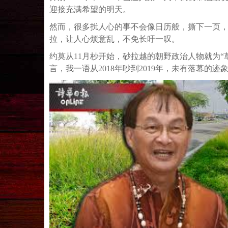
迎接充满希望的明天。
然而，很多扰人心的事不会像日历般，撕下一页
拉，让人心烦意乱，不免长吁一叹。
约莫从11月杪开始，砂拉越的朝野政治人物就为“
言，我一语从2018年吵到2019年，未有落幕的