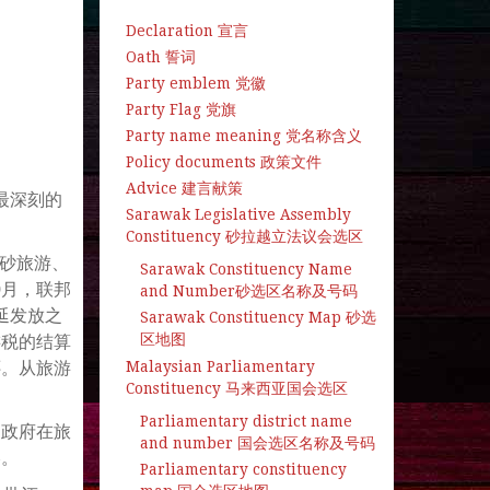
Declaration 宣言
Oath 誓词
Party emblem 党徽
Party Flag 党旗
Party name meaning 党名称含义
Policy documents 政策文件
Advice 建言献策
最深刻的
Sarawak Legislative Assembly
Constituency 砂拉越立法议会选区
是砂旅游、
Sarawak Constituency Name
9月，联邦
and Number砂选区名称及号码
延发放之
Sarawak Constituency Map 砂选
区地图
游税的结算
Malaysian Parliamentary
还。从旅游
Constituency 马来西亚国会选区
Parliamentary district name
越政府在旅
and number 国会选区名称及号码
略。
Parliamentary constituency