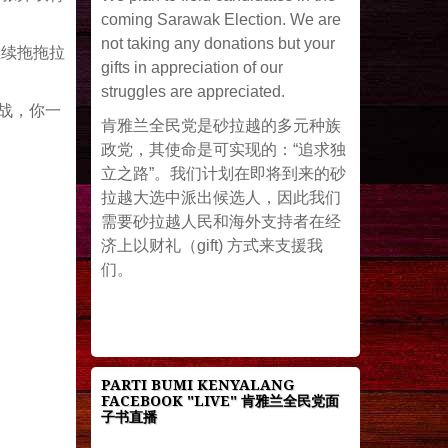
coming Sarawak Election. We are
not taking any donations but your
继续拖拖拉
gifts in appreciation of our
struggles are appreciated.
开战，你一
肯雅兰全民党是砂拉越的多元种族
政党，其使命是可实现的：“追求独
立之路”。我们计划在即将到来的砂
拉越大选中派出候选人，因此我们
需要砂拉越人民和海外支持者在经
济上以财礼（gift) 方式来支援我
们。
PARTI BUMI KENYALANG
FACEBOOK "LIVE" 肯雅兰全民党面
子书直播