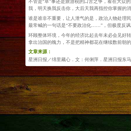
不管是“草”事还是旅游税的口舌之争，看在大众
我，明天换我反击你，大后天我再指控你掌握的
谁是谁非不重要，让人泄气的是，政治人物处理
最常喊的一句话是“不要政治化……”，但极度反
环顾整体环境，今年的经济比起去年未必会见好
拿出治国的魄力，不是把精神都花在继续数前朝
文章来源：
星洲日报／绵里藏心．文：何俐萍．星洲日报东马区