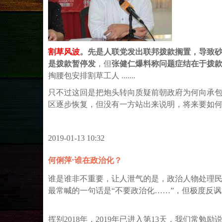
割草风波
。先是人联党发出联邦拨款搁置，导致
是拨款暂停发
，但
张健仁爆料称问题症结在于拨款
掏腰包安排割草工人 .......
只不过这回是把炮头转向质疑前朝政府为何向承包
区逐步恢复，但没有一方站出来说明，将来要如
2019-01-13 10:32
何俐萍·谁在政治化？
谁是谁非不重要，让人泄气的是，政治人物处理
最常喊的一句话是“不要政治化……”，但极度反
挥别2018年，2019年已进入第13天，我们