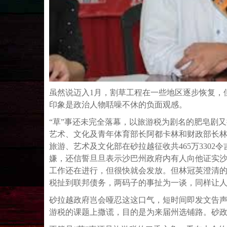
虽然说迈入1月，割草工程在一些地区逐步恢复，
印象是政治人物聒噪不休的负面观感。
“草”事还未完全落幕，以旅游税为剧名的肥皂剧
艺术、文化及青年体育部长阿都卡林和财政部长林冠
旅游、艺术及文化部在砂拉越征收共465万330
嫌，还信誓旦旦表示沙巴州政府内有人向他证实
工作还在进行，但很快就会发放。但林冠英澄清
税扯到联邦债务，两码子的事扯为一谈，同样让
砂拉越政府岂会哑忍这这口气，短时间即发文告
游税的课题上撒谎，目的是为来届州选铺路。砂