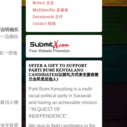
Notice 文告
Multimedia 多媒体
Documents 文件
Contact 联络
承说明确实
仁一边厢自
在一些地
OFFER A GIFT TO SUPPORT
PARTI BUMI KENYALANG
CANDIDATES(以财礼方式来支援肯雅
兰全民党后选人)
Parti Bumi Kenyalang is a multi-
racial political party in Sarawak
。政治人物
and having an achievable mission
:"IN QUEST OF
INDEPENDENCE".
，张开双臂
We plan to field candidates in the