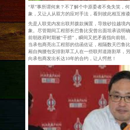
“草”事所谓何来？不了解个中原委者不免失笑，
象，又让人从双方的应对手法，看到彼此相互推
先是人联党内发出联邦拨款搁置，导致砂拉越境
象。尽管期间工程部长巴鲁比安曾出面坦承说明
前朝政府时期被“干捞”，瞬间又把矛盾指向前朝
当承包商亮出工程部的信函佐证，相隔数天巴鲁
厢自掏腰包安排割草工人在一些联邦道路割草，
向承包商发出长达10年的合约，让人愕然！