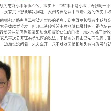
何须为芝麻小事争执不休。事实上，“草”事不是小事，既影响一个
诿，没有真正想要解决问题 反倒各自想从中制造话题的低劣手
内的联邦道路割草工程被迫暂停的消息，衍生野草长得有小腿般
确实是拨款暂停发，但却上演砂希盟主席张健仁爆料称问题症结
。行动党从最高到基层领袖也顺着张健仁的口径，炮火对准干捞
比安又再次公开证实承包商的说法，干捞论的抨击已站不住脚，
另一边厢也没闲着，火力全开，只不过这回是把炮头转向质疑前