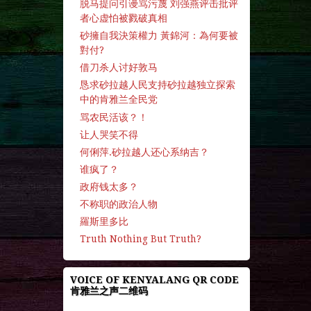
脱马提问引谩骂污蔑 刘强燕评击批评
者心虚怕被戮破真相
砂擁自我決策權力 黃錦河：為何要被
對付?
借刀杀人讨好敦马
恳求砂拉越人民支持砂拉越独立探索
中的肯雅兰全民党
骂农民活该？！
让人哭笑不得
何俐萍.砂拉越人还心系纳吉？
谁疯了？
政府钱太多？
不称职的政治人物
羅斯里多比
Truth Nothing But Truth?
VOICE OF KENYALANG QR CODE
肯雅兰之声二维码