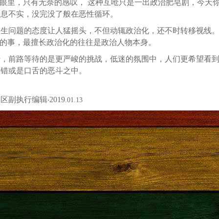
的眼里，只有无奈的感叹， 这种互呛只是一出政治肥皂剧，今天
消息不实，没完没了般在恶性循环。
民生问题的态度让人猛摇头，不但动辄政治化，还不时转移视线
讽的事，最擅长政治化的往往是政治人物本身。
转，前路等待的是更严峻的挑战，低迷的氛围中，人们更希望看
的错或是口舌的恶斗之中。
副执行编辑‧2019
.01.13