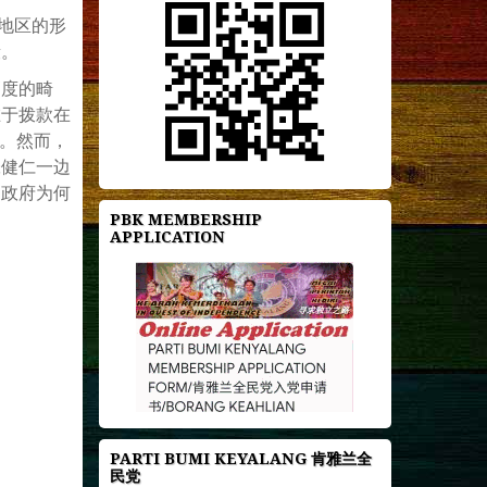
地区的形
段。
高度的畸
在于拨款在
论。然而，
张健仁一边
朝政府为何
PBK MEMBERSHIP
APPLICATION
PARTI BUMI KEYALANG 肯雅兰全
民党