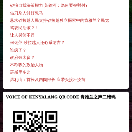
砂擁自我決策權力 黃錦河：為何要被對付?
借刀杀人讨好敦马
恳求砂拉越人民支持砂拉越独立探索中的肯雅兰全民党
骂农民活该？！
让人哭笑不得
何俐萍.砂拉越人还心系纳吉？
谁疯了？
政府钱太多？
不称职的政治人物
羅斯里多比
温利山：首长及内阁部长 应带头接种疫苗
VOICE OF KENYALANG QR CODE 肯雅兰之声二维码