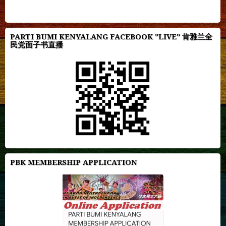
PARTI BUMI KENYALANG FACEBOOK "LIVE" 肯雅兰全
民党面子书直播
PBK MEMBERSHIP APPLICATION