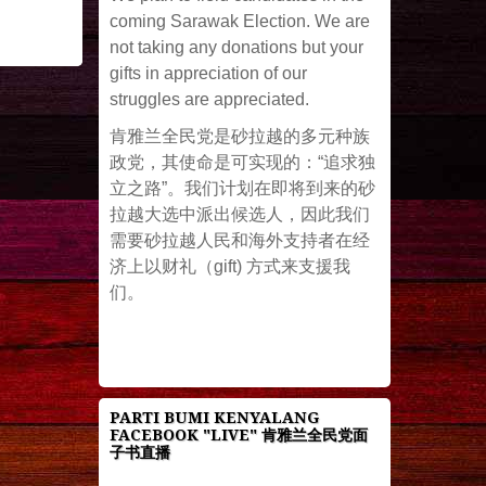
coming Sarawak Election. We are
not taking any donations but your
gifts in appreciation of our
struggles are appreciated.
肯雅兰全民党是砂拉越的多元种族
政党，其使命是可实现的：“追求独
立之路”。我们计划在即将到来的砂
拉越大选中派出候选人，因此我们
需要砂拉越人民和海外支持者在经
济上以财礼（gift) 方式来支援我
们。
PARTI BUMI KENYALANG
FACEBOOK "LIVE" 肯雅兰全民党面
子书直播