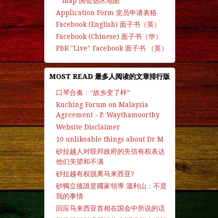
map 国会选区地图
Application Form 党员申请表格
Facebook (English) 面子书（英）
Facebook (Chinese) 面子书（华）
PBK "Live" Facebook 面子书 （英）
MOST READ 最多人阅读的文章排行版
口琴合奏：“故乡变了样”
Kuching Forum on Malaysia
Agreement - P. Waythamoorthy
Website Disclaimer
10 unlikeable things about Dr M
砂拉越人对联邦政府的失信有权表达
他们失望和不满
砂拉越有权脱离马来西亚?
砂獨立後誰是國家領導 溫利山：不是
我的事情
回应马来西亚首相在国会中所说的话