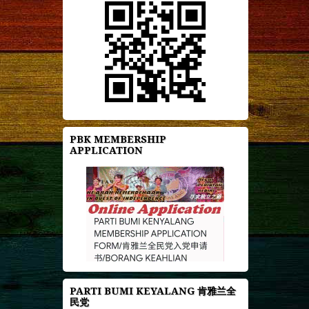
PBK MEMBERSHIP
APPLICATION
PARTI BUMI KEYALANG 肯雅兰全
民党