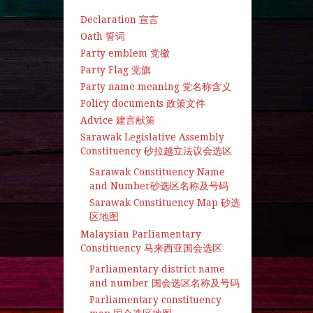
Declaration 宣言
Oath 誓词
Party emblem 党徽
Party Flag 党旗
Party name meaning 党名称含义
Policy documents 政策文件
Advice 建言献策
Sarawak Legislative Assembly
Constituency 砂拉越立法议会选区
Sarawak Constituency Name
and Number砂选区名称及号码
Sarawak Constituency Map 砂选
区地图
Malaysian Parliamentary
Constituency 马来西亚国会选区
Parliamentary district name
and number 国会选区名称及号码
Parliamentary constituency