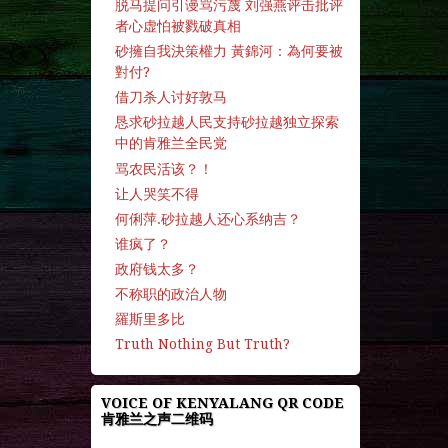
脱马提问引谩骂污蔑 刘强燕评击批评
者心虚怕被戮破真相
砂擁自我決策權力 黃錦河：為何要被
對付?
借刀杀人讨好敦马
恳求砂拉越人民支持砂拉越独立探索
中的肯雅兰全民党
骂农民活该？！
让人哭笑不得
何俐萍.砂拉越人还心系纳吉？
谁疯了？
政府钱太多？
不称职的政治人物
羅斯里多比
Truth Nothing But Truth?
VOICE OF KENYALANG QR CODE
肯雅兰之声二维码