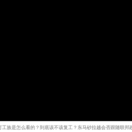
与打工族是怎么看的？到底该不该复工？东马砂拉越会否跟随联邦