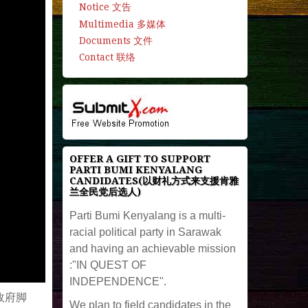
Notice 文告
Multimedia 多媒体
Documents 文件
Contact 联络
OFFER A GIFT TO SUPPORT
PARTI BUMI KENYALANG
CANDIDATES(以财礼方式来支援肯雅
兰全民党后选人)
Parti Bumi Kenyalang is a multi-
racial political party in Sarawak
and having an achievable mission
:"IN QUEST OF
INDEPENDENCE".
政府脚
We plan to field candidates in the