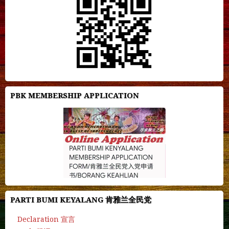
PBK MEMBERSHIP APPLICATION
PARTI BUMI KEYALANG 肯雅兰全民党
Declaration 宣言