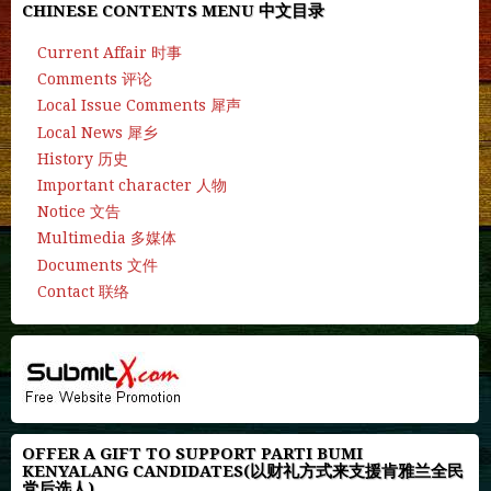
CHINESE CONTENTS MENU 中文目录
Current Affair 时事
Comments 评论
Local Issue Comments 犀声
Local News 犀乡
History 历史
Important character 人物
Notice 文告
Multimedia 多媒体
Documents 文件
Contact 联络
OFFER A GIFT TO SUPPORT PARTI BUMI
KENYALANG CANDIDATES(以财礼方式来支援肯雅兰全民
党后选人)