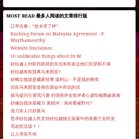
MOST READ 最多人阅读的文章排行版
口琴合奏：“故乡变了样”
Kuching Forum on Malaysia Agreement - P.
Waythamoorthy
Website Disclaimer
10 unlikeable things about Dr M
砂拉越人对联邦政府的失信有权表达他们失望和不满
砂拉越有权脱离马来西亚?
砂獨立後誰是國家領導 溫利山：不是我的事情
回应马来西亚首相在国会中所说的话
脱马提问引谩骂污蔑 刘强燕评击批评者心虚怕被戮破真相
砂擁自我決策權力 黃錦河：為何要被對付?
借刀杀人讨好敦马
恳求砂拉越人民支持砂拉越独立探索中的肯雅兰全民党
骂农民活该？！
让人哭笑不得