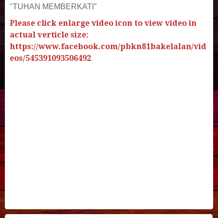
"TUHAN MEMBERKATI"
Please click enlarge video icon to view video in
actual verticle size
:
https://www.facebook.com/pbkn81bakelalan/vid
eos/545391093506492