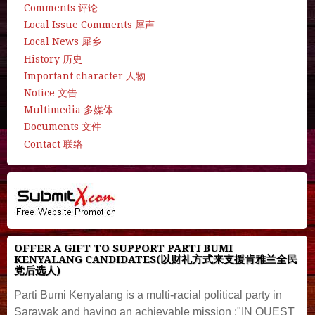
Comments 评论
Local Issue Comments 犀声
Local News 犀乡
History 历史
Important character 人物
Notice 文告
Multimedia 多媒体
Documents 文件
Contact 联络
OFFER A GIFT TO SUPPORT PARTI BUMI
KENYALANG CANDIDATES(以财礼方式来支援肯雅兰全民
党后选人)
Parti Bumi Kenyalang is a multi-racial political party in
Sarawak and having an achievable mission :"IN QUEST