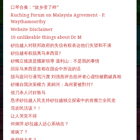
口琴合奏：“故乡变了样”
Kuching Forum on Malaysia Agreement - P.
Waythamoorthy
Website Disclaimer
10 unlikeable things about Dr M
砂拉越人对联邦政府的失信有权表达他们失望和不满
砂拉越有权脱离马来西亚?
砂獨立後誰是國家領導 溫利山：不是我的事情
回应马来西亚首相在国会中所说的话
脱马提问引谩骂污蔑 刘强燕评击批评者心虚怕被戮破真相
砂擁自我決策權力 黃錦河：為何要被對付?
借刀杀人讨好敦马
恳求砂拉越人民支持砂拉越独立探索中的肯雅兰全民党
骂农民活该？！
让人哭笑不得
何俐萍.砂拉越人还心系纳吉？
谁疯了？
政府钱太多？