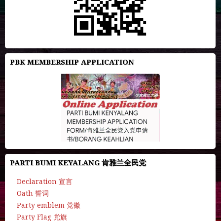
PBK MEMBERSHIP APPLICATION
PARTI BUMI KEYALANG 肯雅兰全民党
Declaration 宣言
Oath 誓词
Party emblem 党徽
Party Flag 党旗