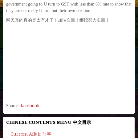
government going to U turn to GST with less than 6% rate to show that
they are not really U turn but their own creation.
网民真的真的是太有才了！加油
💪🏼
！继续努力
💪🏼
！
facebook
Source:
CHINESE CONTENTS MENU 中文目录
Current Affair 时事