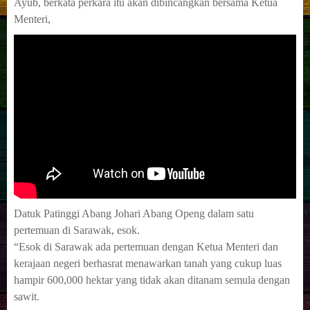
Ayub, berkata perkara itu akan dibincangkan bersama Ketua
Menteri,
Datuk Patinggi Abang Johari Abang Openg dalam satu
pertemuan di Sarawak, esok.
“Esok di Sarawak ada pertemuan dengan Ketua Menteri dan
kerajaan negeri berhasrat menawarkan tanah yang cukup luas
hampir 600,000 hektar yang tidak akan ditanam semula dengan
sawit.