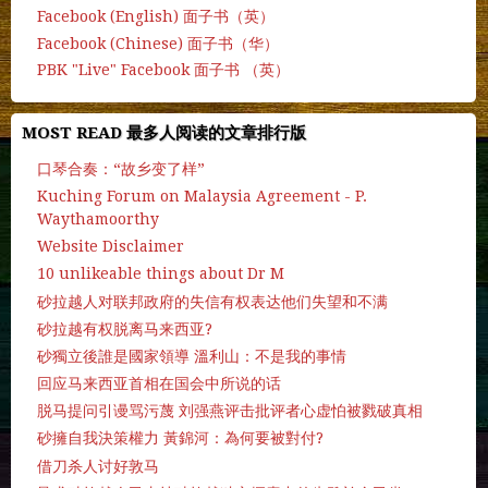
Facebook (English) 面子书（英）
Facebook (Chinese) 面子书（华）
PBK "Live" Facebook 面子书 （英）
MOST READ 最多人阅读的文章排行版
口琴合奏：“故乡变了样”
Kuching Forum on Malaysia Agreement - P.
Waythamoorthy
Website Disclaimer
10 unlikeable things about Dr M
砂拉越人对联邦政府的失信有权表达他们失望和不满
砂拉越有权脱离马来西亚?
砂獨立後誰是國家領導 溫利山：不是我的事情
回应马来西亚首相在国会中所说的话
脱马提问引谩骂污蔑 刘强燕评击批评者心虚怕被戮破真相
砂擁自我決策權力 黃錦河：為何要被對付?
借刀杀人讨好敦马