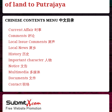
of land to Putrajaya
CHINESE CONTENTS MENU 中文目录
Current Affair 时事
Comments 评论
Local Issue Comments 犀声
Local News 犀乡
History 历史
Important character 人物
Notice 文告
Multimedia 多媒体
Documents 文件
Contact 联络