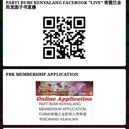
PARTI BUMI KENYALANG FACEBOOK "LIVE" 肯雅兰全
民党面子书直播
PBK MEMBERSHIP APPLICATION