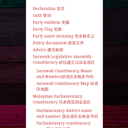
Declaration 宣言
Oath 誓词
Party emblem 党徽
Party Flag 党旗
Party name meaning 党名称含义
Policy documents 政策文件
Advice 建言献策
Sarawak Legislative Assembly
Constituency 砂拉越立法议会选区
Sarawak Constituency Name
and Number砂选区名称及号码
Sarawak Constituency Map 砂选
区地图
Malaysian Parliamentary
Constituency 马来西亚国会选区
Parliamentary district name
and number 国会选区名称及号码
Parliamentary constituency