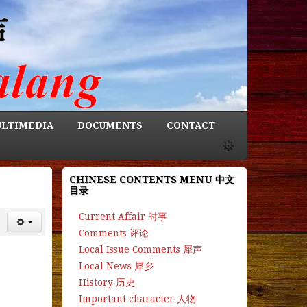
LTIMEDIA
DOCUMENTS
CONTACT
CHINESE CONTENTS MENU 中文
目录
Current Affair 时事
Comments 评论
Local Issue Comments 犀声
Local News 犀乡
History 历史
Important character 人物