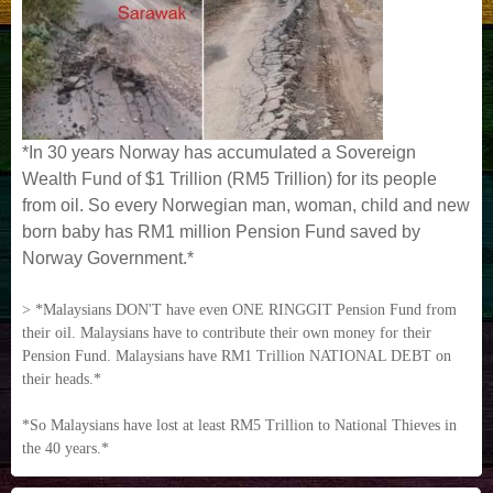
*In 30 years Norway has accumulated a Sovereign
Wealth Fund of $1 Trillion (RM5 Trillion) for its people
from oil. So every Norwegian man, woman, child and new
born baby has RM1 million Pension Fund saved by
Norway Government.*
> *Malaysians DON'T have even ONE RINGGIT Pension Fund from
their oil. Malaysians have to contribute their own money for their
Pension Fund. Malaysians have RM1 Trillion NATIONAL DEBT on
their heads.*
*So Malaysians have lost at least RM5 Trillion to National Thieves in
the 40 years.*