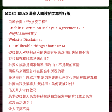
MOST READ 最多人阅读的文章排行版
口琴合奏：“故乡变了样”
Kuching Forum on Malaysia Agreement - P.
Waythamoorthy
Website Disclaimer
10 unlikeable things about Dr M
砂拉越人对联邦政府的失信有权表达他们失望和不满
砂拉越有权脱离马来西亚?
砂獨立後誰是國家領導 溫利山：不是我的事情
回应马来西亚首相在国会中所说的话
脱马提问引谩骂污蔑 刘强燕评击批评者心虚怕被戮破真相
砂擁自我決策權力 黃錦河：為何要被對付?
借刀杀人讨好敦马
恳求砂拉越人民支持砂拉越独立探索中的肯雅兰全民党
骂农民活该？！
让人哭笑不得