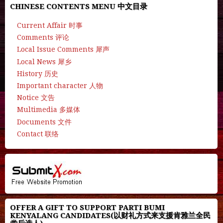
CHINESE CONTENTS MENU 中文目录
Current Affair 时事
Comments 评论
Local Issue Comments 犀声
Local News 犀乡
History 历史
Important character 人物
Notice 文告
Multimedia 多媒体
Documents 文件
Contact 联络
OFFER A GIFT TO SUPPORT PARTI BUMI
KENYALANG CANDIDATES(以财礼方式来支援肯雅兰全民