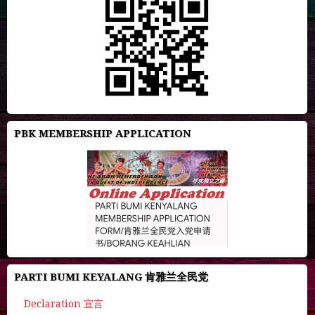
PBK MEMBERSHIP APPLICATION
PARTI BUMI KEYALANG 肯雅兰全民党
Declaration 宣言