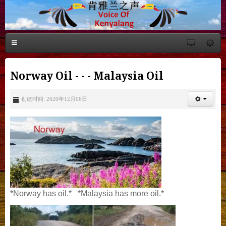
Norway Oil - - - Malaysia Oil
创建时间: 2020年12月06日
*Norway has oil.*
*Malaysia has more oil.*